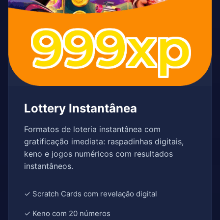
Lottery Instantânea
Formatos de loteria instantânea com
gratificação imediata: raspadinhas digitais,
keno e jogos numéricos com resultados
instantâneos.
✓ Scratch Cards com revelação digital
✓ Keno com 20 números