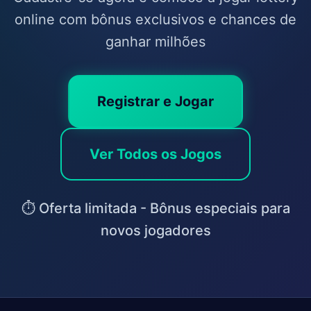
online com bônus exclusivos e chances de
ganhar milhões
Registrar e Jogar
Ver Todos os Jogos
⏱️ Oferta limitada - Bônus especiais para
novos jogadores