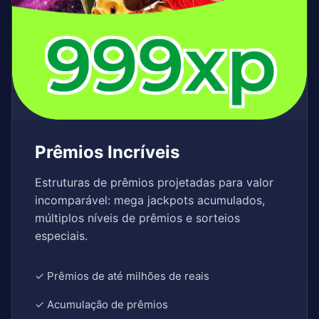
Prêmios Incríveis
Estruturas de prêmios projetadas para valor
incomparável: mega jackpots acumulados,
múltiplos níveis de prêmios e sorteios
especiais.
✓ Prêmios de até milhões de reais
✓ Acumulação de prêmios