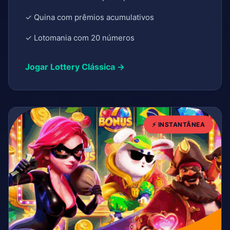
✓ Quina com prêmios acumulativos
✓ Lotomania com 20 números
Jogar Lottery Clássica →
⚡ INSTANTÂNEA