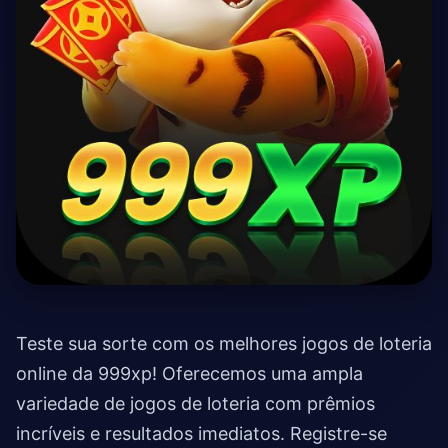
Teste sua sorte com os melhores jogos de loteria
online da 999xp! Oferecemos uma ampla
variedade de jogos de loteria com prêmios
incríveis e resultados imediatos. Registre-se