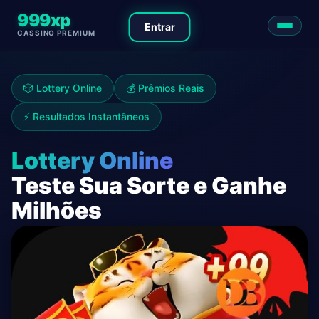
999xp
Entrar
CASSINO PREMIUM
🎲 Lottery Online
💰 Prêmios Reais
⚡ Resultados Instantâneos
Lottery Online
Teste Sua Sorte e Ganhe
Milhões