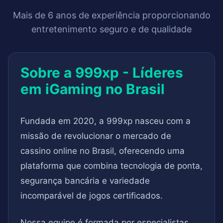
Mais de 6 anos de experiência proporcionando
entretenimento seguro e de qualidade
Sobre a 999xp - Líderes
em iGaming no Brasil
Fundada em 2020, a 999xp nasceu com a
missão de revolucionar o mercado de
cassino online no Brasil, oferecendo uma
plataforma que combina tecnologia de ponta,
segurança bancária e variedade
incomparável de jogos certificados.
Nossa equipe é formada por especialistas