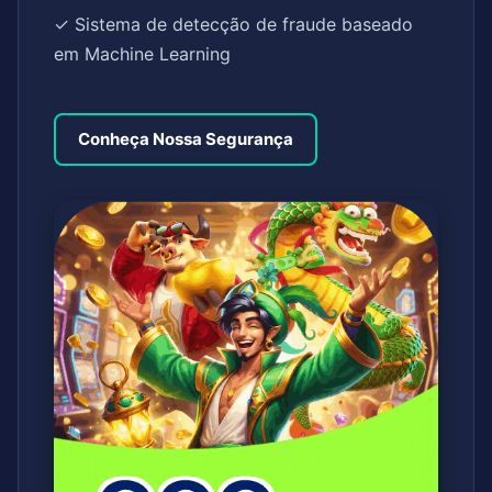
✓ Sistema de detecção de fraude baseado
em Machine Learning
Conheça Nossa Segurança