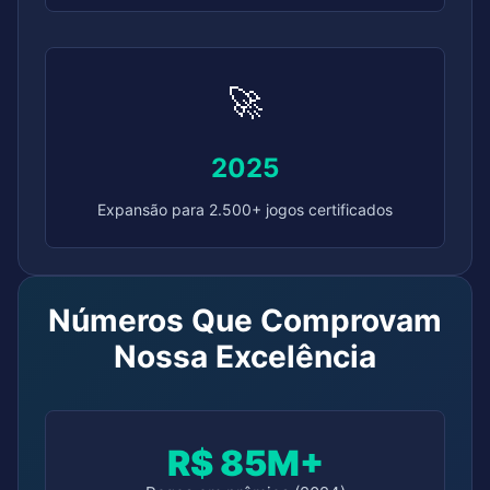
🚀
2025
Expansão para 2.500+ jogos certificados
Números Que Comprovam
Nossa Excelência
R$ 85M+