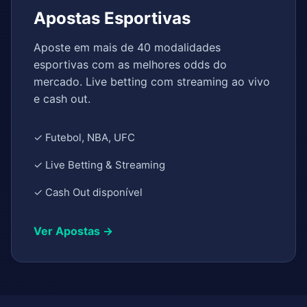
Apostas Esportivas
Aposte em mais de 40 modalidades
esportivas com as melhores odds do
mercado. Live betting com streaming ao vivo
e cash out.
✓ Futebol, NBA, UFC
✓ Live Betting & Streaming
✓ Cash Out disponível
Ver Apostas →