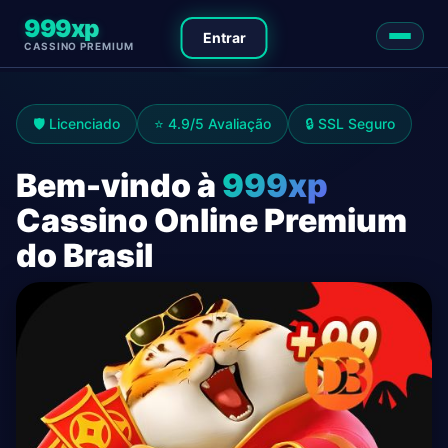
999xp
Entrar
CASSINO PREMIUM
🛡️ Licenciado
⭐ 4.9/5 Avaliação
🔒 SSL Seguro
Bem-vindo à
999xp
Cassino Online Premium
do Brasil