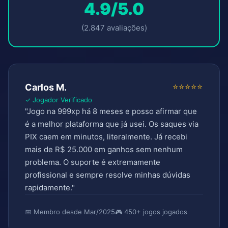
4.9/5.0
(2.847 avaliações)
⭐⭐⭐⭐⭐
Carlos M.
✓ Jogador Verificado
"Jogo na 999xp há 8 meses e posso afirmar que
é a melhor plataforma que já usei. Os saques via
PIX caem em minutos, literalmente. Já recebi
mais de R$ 25.000 em ganhos sem nenhum
problema. O suporte é extremamente
profissional e sempre resolve minhas dúvidas
rapidamente."
📅 Membro desde Mar/2025
🎮 450+ jogos jogados