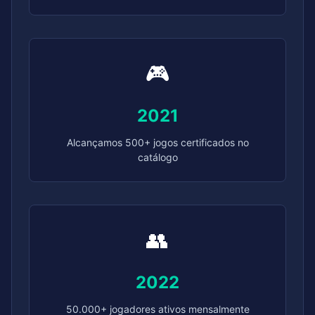
🎮
2021
Alcançamos 500+ jogos certificados no
catálogo
👥
2022
50.000+ jogadores ativos mensalmente