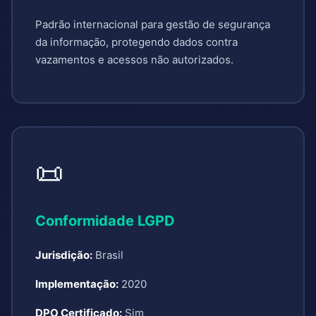
Padrão internacional para gestão de segurança
da informação, protegendo dados contra
vazamentos e acessos não autorizados.
📜
Conformidade LGPD
Jurisdição:
Brasil
Implementação:
2020
DPO Certificado:
Sim