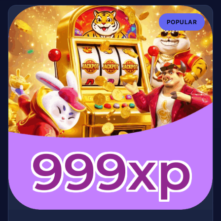
POPULAR