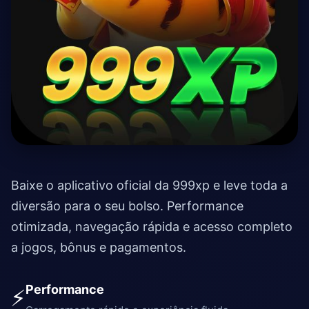
Baixe o aplicativo oficial da 999xp e leve toda a
diversão para o seu bolso. Performance
otimizada, navegação rápida e acesso completo
a jogos, bônus e pagamentos.
Performance
⚡