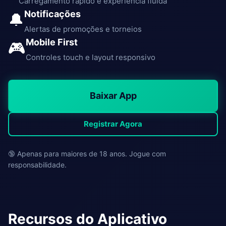
Carregamento rápido e experiência fluida
Notificações
🔔
Alertas de promoções e torneios
Mobile First
🎮
Controles touch e layout responsivo
Baixar App
Registrar Agora
🔞 Apenas para maiores de 18 anos. Jogue com
responsabilidade.
Recursos do Aplicativo