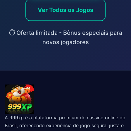
Ver Todos os Jogos
⏱️ Oferta limitada - Bônus especiais para
novos jogadores
A 999xp é a plataforma premium de cassino online do
Brasil, oferecendo experiência de jogo segura, justa e