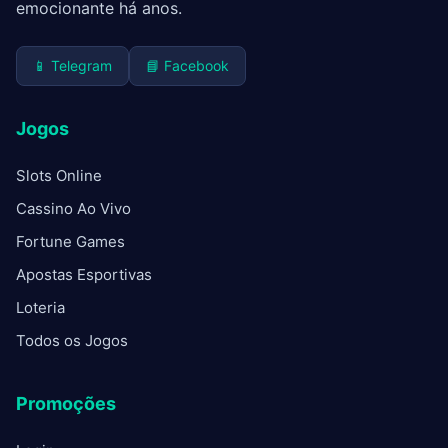
emocionante há anos.
📱 Telegram
📘 Facebook
Jogos
Slots Online
Cassino Ao Vivo
Fortune Games
Apostas Esportivas
Loteria
Todos os Jogos
Promoções