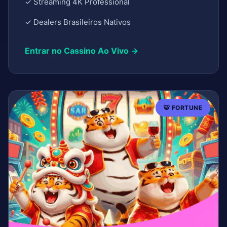
✓ Streaming 4K Professional
✓ Dealers Brasileiros Nativos
Entrar no Cassino Ao Vivo →
🐯 FORTUNE