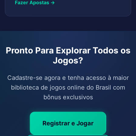
Fazer Apostas →
Pronto Para Explorar Todos os
Jogos?
Cadastre-se agora e tenha acesso à maior
biblioteca de jogos online do Brasil com
bônus exclusivos
Registrar e Jogar