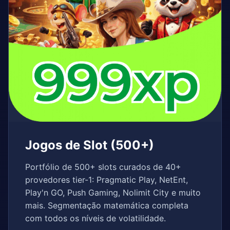
Jogos de Slot (500+)
Portfólio de 500+ slots curados de 40+
provedores tier-1: Pragmatic Play, NetEnt,
Play'n GO, Push Gaming, Nolimit City e muito
mais. Segmentação matemática completa
com todos os níveis de volatilidade.