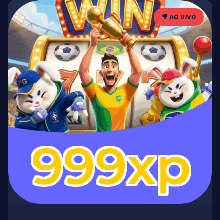
🎥 AO VIVO