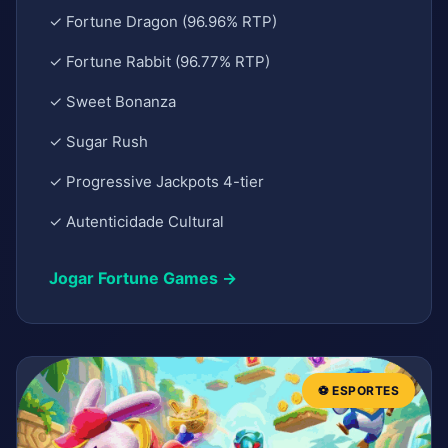
✓ Fortune Dragon (96.96% RTP)
✓ Fortune Rabbit (96.77% RTP)
✓ Sweet Bonanza
✓ Sugar Rush
✓ Progressive Jackpots 4-tier
✓ Autenticidade Cultural
Jogar Fortune Games →
⚽ ESPORTES